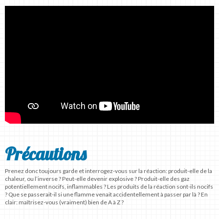
Précautions
Prenez donc toujours garde et interrogez-vous sur la réaction: produit-elle de la
chaleur, ou l’inverse ? Peut-elle devenir explosive ? Produit-elle des gaz
potentiellement nocifs, inflammables ? Les produits de la réaction sont-ils nocifs
? Que se passerait-il si une flamme venait accidentellement à passer par là ? En
clair: maîtrisez-vous (vraiment) bien de A à Z ?