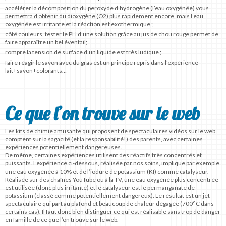
accélérer la décomposition du peroxyde d’hydrogène (l’eau oxygénée) vous
permettra d’obtenir du dioxygène (O2) plus rapidement encore, mais l’eau
oxygénée est irritante et la réaction est exothermique ;
côté couleurs, tester le PH d’une solution grâce au jus de chou rouge permet de
faire apparaître un bel éventail;
rompre la tension de surface d’un liquide est très ludique ;
faire réagir le savon avec du gras est un principe repris dans l’expérience
lait+savon+colorants…
Ce que l’on trouve sur le web
Les kits de chimie amusante qui proposent de spectaculaires vidéos sur le web
comptent sur la sagacité (et la responsabilité!) des parents, avec certaines
expériences potentiellement dangereuses.
De même, certaines expériences utilisent des réactifs très concentrés et
puissants. L’expérience ci-dessous, réalisée par nos soins, implique par exemple
une eau oxygénée à 10% et de l’iodure de potassium (KI) comme catalyseur.
Réalisée sur des chaînes YouTube ou à la TV, une eau oxygénée plus concentrée
est utilisée (donc plus irritante) et le catalyseur est le permanganate de
potassium (classé comme potentiellement dangereux). Le résultat est un jet
spectaculaire qui part au plafond et beaucoup de chaleur dégagée (700°C dans
certains cas). Il faut donc bien distinguer ce qui est réalisable sans trop de danger
en famille de ce que l’on trouve sur le web.