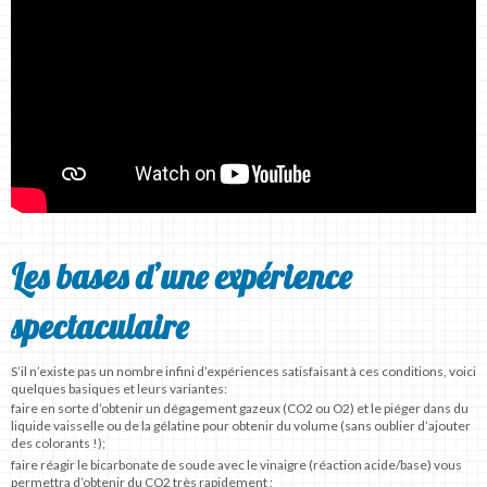
Les bases d’une expérience
spectaculaire
S’il n’existe pas un nombre infini d’expériences satisfaisant à ces conditions, voici
quelques basiques et leurs variantes:
faire en sorte d’obtenir un dégagement gazeux (CO2 ou O2) et le piéger dans du
liquide vaisselle ou de la gélatine pour obtenir du volume (sans oublier d’ajouter
des colorants !);
faire réagir le bicarbonate de soude avec le vinaigre (réaction acide/base) vous
permettra d’obtenir du CO2 très rapidement ;