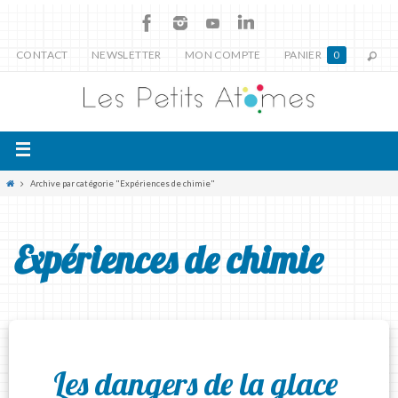
CONTACT
NEWSLETTER
MON COMPTE
PANIER
0
Archive par catégorie "Expériences de chimie"
Expériences de chimie
Les dangers de la glace