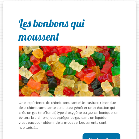
Les bonbons qui
moussent
Une expérience de chimie amusante Une astuce répandue
de la chimie amusante consiste à générer une réaction qui
crée un gaz (inoffensif, type dioxygène ou gaz carbonique, on
évitera la dichlore) et de piéger ce gaz dans un liquide
visqueux pour obtenir de la mousse. Les parents sont
habitués à…