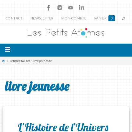
CONTACT
NEWSLETTER
MON COMPTE
PANIER
0
Articles balisés "livre jeunesse"
livre jeunesse
L’Histoire de l’Univers