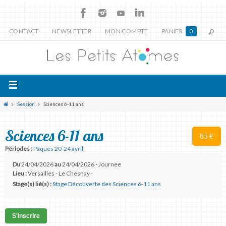
CONTACT
NEWSLETTER
MON COMPTE
PANIER
0
Session
Sciences 6-11 ans
Sciences 6-11 ans
85 €
Périodes :
Pâques 20-24 avril
Du
24/04/2026
au
24/04/2026 - Journee
Lieu :
Versailles - Le Chesnay -
Stage(s) lié(s) :
Stage Découverte des Sciences 6-11 ans
S'inscrire