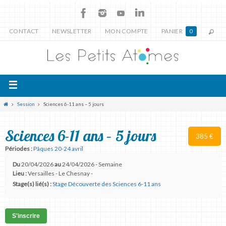
CONTACT
NEWSLETTER
MON COMPTE
PANIER
0
Session
Sciences 6-11 ans – 5 jours
Sciences 6-11 ans – 5 jours
385 €
Périodes :
Pâques 20-24 avril
Du
20/04/2026
au
24/04/2026 - Semaine
Lieu :
Versailles - Le Chesnay -
Stage(s) lié(s) :
Stage Découverte des Sciences 6-11 ans
S'inscrire