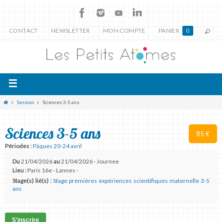
CONTACT
NEWSLETTER
MON COMPTE
PANIER
0
Session
Sciences 3-5 ans
Sciences 3-5 ans
85 €
Périodes :
Pâques 20-24 avril
Du
21/04/2026
au
21/04/2026 - Journee
Lieu :
Paris 16e - Lannes -
Stage(s) lié(s) :
Stage premières expériences scientifiques maternelle 3-5
ans
S'inscrire