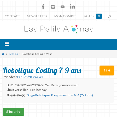
CONTACT
NEWSLETTER
MON COMPTE
PANIER
0
Session
Robotique-Coding 7-9 ans
Robotique-Coding 7-9 ans
65 €
Périodes :
Pâques 20-24 avril
Du
23/04/2026
au
23/04/2026 - Demi-journée matin
Lieu :
Versailles - Le Chesnay -
Stage(s) lié(s) :
Stage Robotique, Programmation & IA (7–9 ans)
S'inscrire