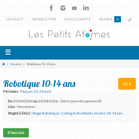
CONTACT
NEWSLETTER
MON COMPTE
PANIER
0
Session
Robotique 10-14 ans
Robotique 10-14 ans
65 €
Périodes :
Pâques 20-24 avril
Du
20/04/2026
au
20/04/2026 - Demi-journée apresmidi
Lieu :
Vincennes -
Stage(s) lié(s) :
Stage Robotique, Coding & IA enfants et ados 10-14 ans
S'inscrire