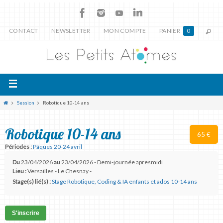
CONTACT
NEWSLETTER
MON COMPTE
PANIER
0
Session
Robotique 10-14 ans
Robotique 10-14 ans
65 €
Périodes :
Pâques 20-24 avril
Du
23/04/2026
au
23/04/2026 - Demi-journée apresmidi
Lieu :
Versailles - Le Chesnay -
Stage(s) lié(s) :
Stage Robotique, Coding & IA enfants et ados 10-14 ans
S'inscrire