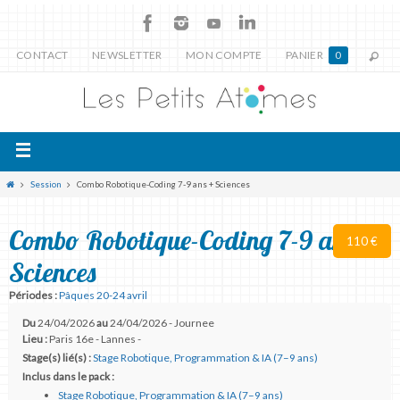
CONTACT
NEWSLETTER
MON COMPTE
PANIER
0
Session
Combo Robotique-Coding 7-9 ans + Sciences
Combo Robotique-Coding 7-9 ans +
110 €
Sciences
Périodes :
Pâques 20-24 avril
Du
24/04/2026
au
24/04/2026 - Journee
Lieu :
Paris 16e - Lannes -
Stage(s) lié(s) :
Stage Robotique, Programmation & IA (7–9 ans)
Inclus dans le pack :
Stage Robotique, Programmation & IA (7–9 ans)