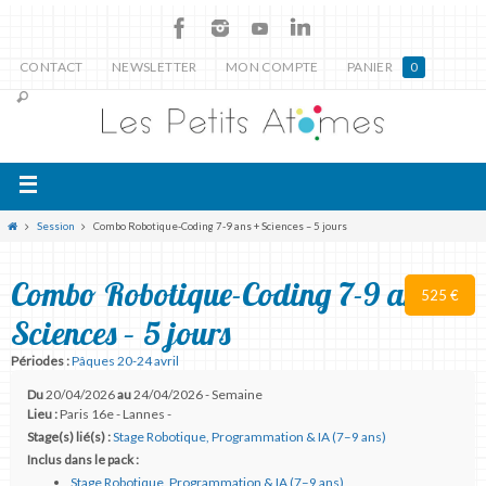
CONTACT
NEWSLETTER
MON COMPTE
PANIER
0
Session
Combo Robotique-Coding 7-9 ans + Sciences – 5 jours
Combo Robotique-Coding 7-9 ans +
525 €
Sciences – 5 jours
Périodes :
Pâques 20-24 avril
Du
20/04/2026
au
24/04/2026 - Semaine
Lieu :
Paris 16e - Lannes -
Stage(s) lié(s) :
Stage Robotique, Programmation & IA (7–9 ans)
Inclus dans le pack :
Stage Robotique, Programmation & IA (7–9 ans)