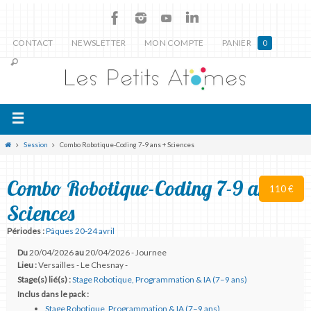
CONTACT
NEWSLETTER
MON COMPTE
PANIER
0
Session
Combo Robotique-Coding 7-9 ans + Sciences
Combo Robotique-Coding 7-9 ans +
110 €
Sciences
Périodes :
Pâques 20-24 avril
Du
20/04/2026
au
20/04/2026 - Journee
Lieu :
Versailles - Le Chesnay -
Stage(s) lié(s) :
Stage Robotique, Programmation & IA (7–9 ans)
Inclus dans le pack :
Stage Robotique, Programmation & IA (7–9 ans)