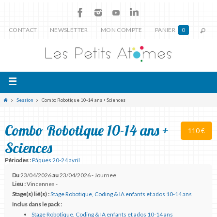
CONTACT
NEWSLETTER
MON COMPTE
PANIER
0
Session
Combo Robotique 10-14 ans + Sciences
Combo Robotique 10-14 ans +
110 €
Sciences
Périodes :
Pâques 20-24 avril
Du
23/04/2026
au
23/04/2026 - Journee
Lieu :
Vincennes -
Stage(s) lié(s) :
Stage Robotique, Coding & IA enfants et ados 10-14 ans
Inclus dans le pack :
Stage Robotique, Coding & IA enfants et ados 10-14 ans