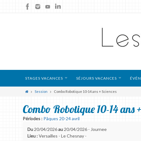
STAGES VACANCES
SÉJOURS VACANCES
ÉVÉN
Session
Combo Robotique 10-14 ans + Sciences
Combo Robotique 10-14 ans +
Périodes :
Pâques 20-24 avril
Du
20/04/2026
au
20/04/2026 - Journee
Lieu :
Versailles - Le Chesnay -