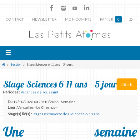
CONTACT
NEWSLETTER
MON COMPTE
PANIER
0
Session
Stage Sciences 6-11 ans – 5 jours
Stage Sciences 6-11 ans – 5 jours
385 €
Périodes :
Vacances de Toussaint
Du
19/10/2026
au
23/10/2026 - Semaine
Lieu :
Versailles - Le Chesnay -
Stage(s) lié(s) :
Stage Découverte des Sciences 6-11 ans
Une semaine