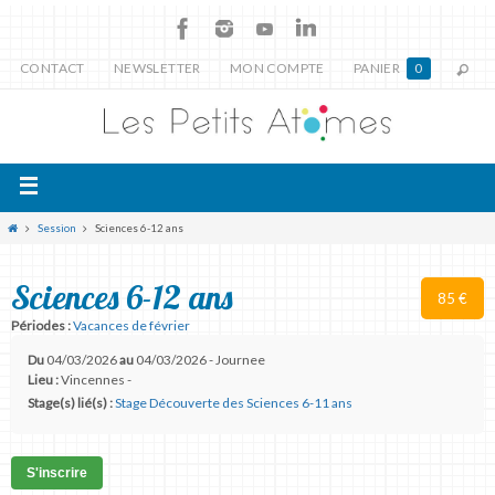
CONTACT
NEWSLETTER
MON COMPTE
PANIER
0
Session
Sciences 6-12 ans
Sciences 6-12 ans
85 €
Périodes :
Vacances de février
Du
04/03/2026
au
04/03/2026 - Journee
Lieu :
Vincennes -
Stage(s) lié(s) :
Stage Découverte des Sciences 6-11 ans
S'inscrire