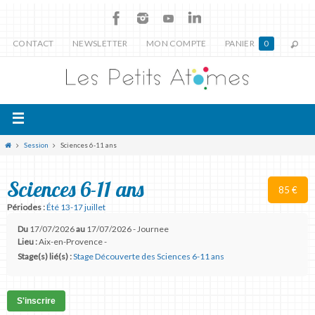
CONTACT
NEWSLETTER
MON COMPTE
PANIER
0
Session
Sciences 6-11 ans
Sciences 6-11 ans
85 €
Périodes :
Été 13-17 juillet
Du
17/07/2026
au
17/07/2026 - Journee
Lieu :
Aix-en-Provence -
Stage(s) lié(s) :
Stage Découverte des Sciences 6-11 ans
S'inscrire