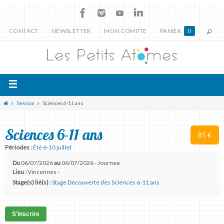
CONTACT
NEWSLETTER
MON COMPTE
PANIER
0
Session
Sciences 6-11 ans
Sciences 6-11 ans
85 €
Périodes :
Été 6-10 juillet
Du
06/07/2026
au
06/07/2026 - Journee
Lieu :
Vincennes -
Stage(s) lié(s) :
Stage Découverte des Sciences 6-11 ans
S'inscrire