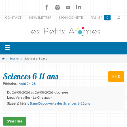
CONTACT
NEWSLETTER
MON COMPTE
PANIER
0
Session
Sciences 6-11 ans
Sciences 6-11 ans
85 €
Périodes :
Août 24-28
Du
26/08/2026
au
26/08/2026 - Journee
Lieu :
Versailles - Le Chesnay -
Stage(s) lié(s) :
Stage Découverte des Sciences 6-11 ans
S'inscrire