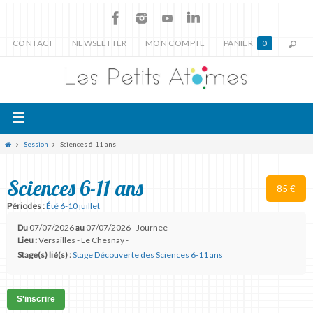
CONTACT
NEWSLETTER
MON COMPTE
PANIER
0
Session
Sciences 6-11 ans
Sciences 6-11 ans
85 €
Périodes :
Été 6-10 juillet
Du
07/07/2026
au
07/07/2026 - Journee
Lieu :
Versailles - Le Chesnay -
Stage(s) lié(s) :
Stage Découverte des Sciences 6-11 ans
S'inscrire