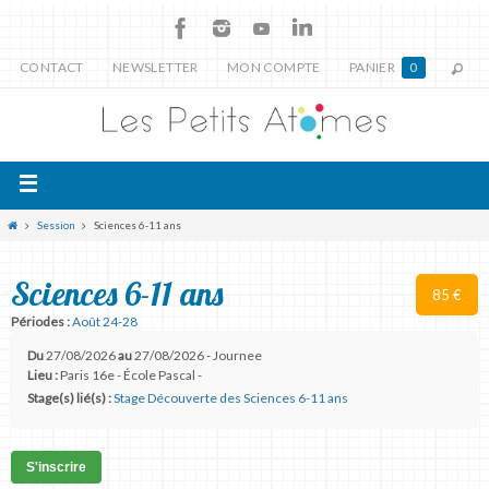
CONTACT
NEWSLETTER
MON COMPTE
PANIER
0
Session
Sciences 6-11 ans
Sciences 6-11 ans
85 €
Périodes :
Août 24-28
Du
27/08/2026
au
27/08/2026 - Journee
Lieu :
Paris 16e - École Pascal -
Stage(s) lié(s) :
Stage Découverte des Sciences 6-11 ans
S'inscrire