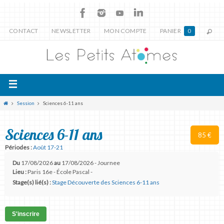
CONTACT
NEWSLETTER
MON COMPTE
PANIER
0
Session
Sciences 6-11 ans
Sciences 6-11 ans
85 €
Périodes :
Août 17-21
Du
17/08/2026
au
17/08/2026 - Journee
Lieu :
Paris 16e - École Pascal -
Stage(s) lié(s) :
Stage Découverte des Sciences 6-11 ans
S'inscrire