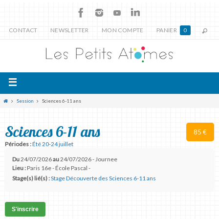
CONTACT
NEWSLETTER
MON COMPTE
PANIER
0
Session
Sciences 6-11 ans
Sciences 6-11 ans
85 €
Périodes :
Été 20-24 juillet
Du
24/07/2026
au
24/07/2026 - Journee
Lieu :
Paris 16e - École Pascal -
Stage(s) lié(s) :
Stage Découverte des Sciences 6-11 ans
S'inscrire