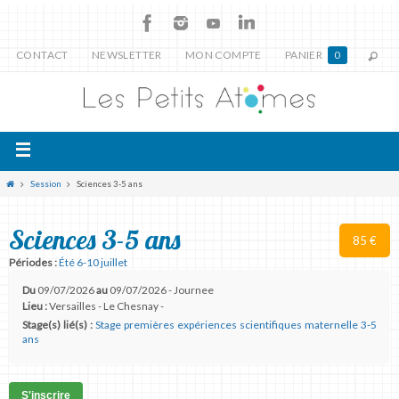
CONTACT
NEWSLETTER
MON COMPTE
PANIER
0
Session
Sciences 3-5 ans
Sciences 3-5 ans
85 €
Périodes :
Été 6-10 juillet
Du
09/07/2026
au
09/07/2026 - Journee
Lieu :
Versailles - Le Chesnay -
Stage(s) lié(s) :
Stage premières expériences scientifiques maternelle 3-5
ans
S'inscrire