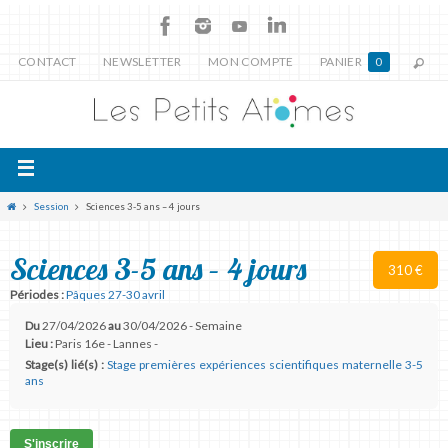
CONTACT
NEWSLETTER
MON COMPTE
PANIER
0
Session
Sciences 3-5 ans – 4 jours
Sciences 3-5 ans – 4 jours
310 €
Périodes :
Pâques 27-30 avril
Du
27/04/2026
au
30/04/2026 - Semaine
Lieu :
Paris 16e - Lannes -
Stage(s) lié(s) :
Stage premières expériences scientifiques maternelle 3-5
ans
S'inscrire