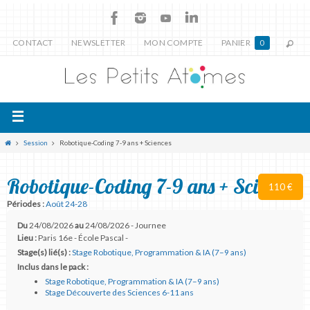
CONTACT
NEWSLETTER
MON COMPTE
PANIER
0
Session
Robotique-Coding 7-9 ans + Sciences
Robotique-Coding 7-9 ans + Sciences
110 €
Périodes :
Août 24-28
Du
24/08/2026
au
24/08/2026 - Journee
Lieu :
Paris 16e - École Pascal -
Stage(s) lié(s) :
Stage Robotique, Programmation & IA (7–9 ans)
Inclus dans le pack :
Stage Robotique, Programmation & IA (7–9 ans)
Stage Découverte des Sciences 6-11 ans