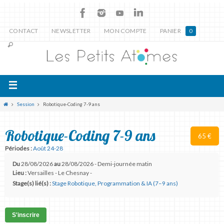
CONTACT
NEWSLETTER
MON COMPTE
PANIER
0
Session
Robotique-Coding 7-9 ans
Robotique-Coding 7-9 ans
65 €
Périodes :
Août 24-28
Du
28/08/2026
au
28/08/2026 - Demi-journée matin
Lieu :
Versailles - Le Chesnay -
Stage(s) lié(s) :
Stage Robotique, Programmation & IA (7–9 ans)
S'inscrire