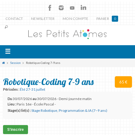
CONTACT
NEWSLETTER
MON COMPTE
PANIER
0
Session
Robotique-Coding 7-9 ans
Robotique-Coding 7-9 ans
65 €
Périodes :
Été 27-31 juillet
Du
30/07/2026
au
30/07/2026 - Demi-journée matin
Lieu :
Paris 16e - École Pascal -
Stage(s) lié(s) :
Stage Robotique, Programmation & IA (7–9 ans)
S'inscrire