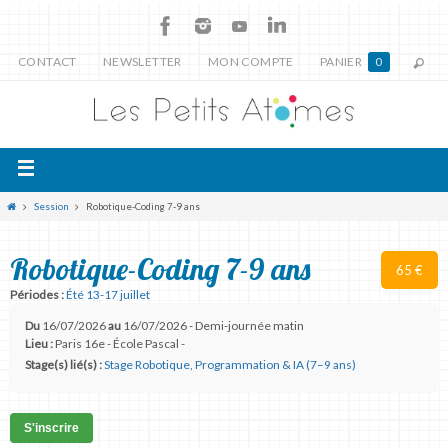
CONTACT
NEWSLETTER
MON COMPTE
PANIER
0
Session
Robotique-Coding 7-9 ans
Robotique-Coding 7-9 ans
65 €
Périodes :
Été 13-17 juillet
Du
16/07/2026
au
16/07/2026 - Demi-journée matin
Lieu :
Paris 16e - École Pascal -
Stage(s) lié(s) :
Stage Robotique, Programmation & IA (7–9 ans)
S'inscrire