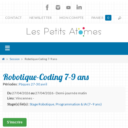
CONTACT
NEWSLETTER
MON COMPTE
PANIER
0
Session
Robotique-Coding 7-9 ans
Robotique-Coding 7-9 ans
Périodes :
Pâques 27-30 avril
Du
27/04/2026
au
27/04/2026 - Demi-journée matin
Lieu :
Vincennes -
Stage(s) lié(s) :
Stage Robotique, Programmation & IA (7–9 ans)
S'inscrire