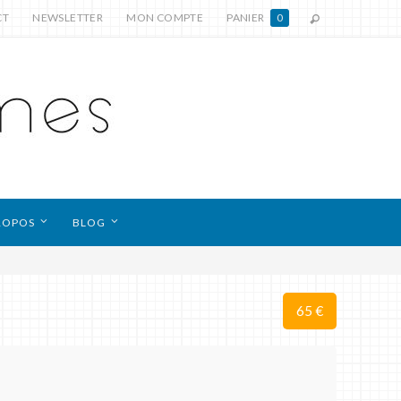
CT
NEWSLETTER
MON COMPTE
PANIER
0
ROPOS
BLOG
65 €