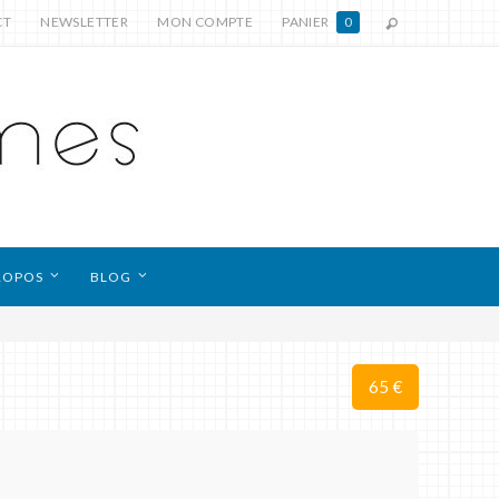
CT
NEWSLETTER
MON COMPTE
PANIER
0
ROPOS
BLOG
65 €