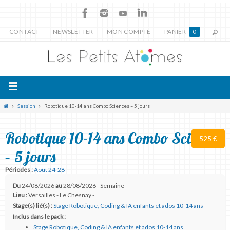
CONTACT
NEWSLETTER
MON COMPTE
PANIER
0
Session
Robotique 10-14 ans Combo Sciences – 5 jours
Robotique 10-14 ans Combo Sciences
525 €
– 5 jours
Périodes :
Août 24-28
Du
24/08/2026
au
28/08/2026 - Semaine
Lieu :
Versailles - Le Chesnay -
Stage(s) lié(s) :
Stage Robotique, Coding & IA enfants et ados 10-14 ans
Inclus dans le pack :
Stage Robotique, Coding & IA enfants et ados 10-14 ans