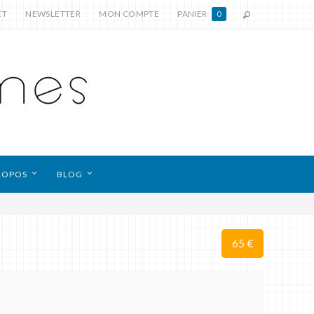
CT
NEWSLETTER
MON COMPTE
PANIER
0
ROPOS
BLOG
65 €