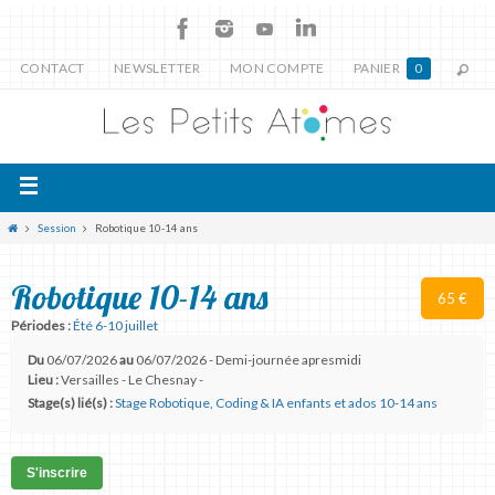
CONTACT
NEWSLETTER
MON COMPTE
PANIER
0
Session
Robotique 10-14 ans
Robotique 10-14 ans
65 €
Périodes :
Été 6-10 juillet
Du
06/07/2026
au
06/07/2026 - Demi-journée apresmidi
Lieu :
Versailles - Le Chesnay -
Stage(s) lié(s) :
Stage Robotique, Coding & IA enfants et ados 10-14 ans
S'inscrire