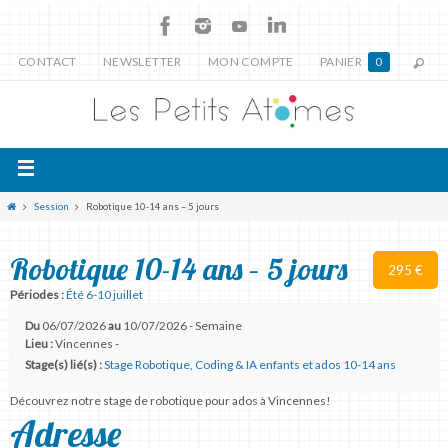
CONTACT
NEWSLETTER
MON COMPTE
PANIER
0
Session
Robotique 10-14 ans – 5 jours
Robotique 10-14 ans – 5 jours
295 €
Périodes :
Été 6-10 juillet
Du
06/07/2026
au
10/07/2026 - Semaine
Lieu :
Vincennes -
Stage(s) lié(s) :
Stage Robotique, Coding & IA enfants et ados 10-14 ans
Découvrez notre stage de robotique pour ados à Vincennes!
Adresse