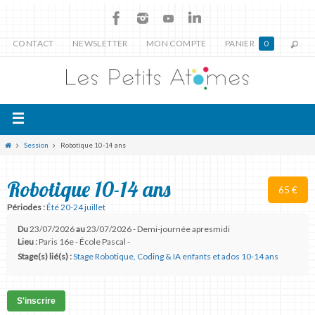
CONTACT
NEWSLETTER
MON COMPTE
PANIER
0
Session
Robotique 10-14 ans
Robotique 10-14 ans
65 €
Périodes :
Été 20-24 juillet
Du
23/07/2026
au
23/07/2026 - Demi-journée apresmidi
Lieu :
Paris 16e - École Pascal -
Stage(s) lié(s) :
Stage Robotique, Coding & IA enfants et ados 10-14 ans
S'inscrire