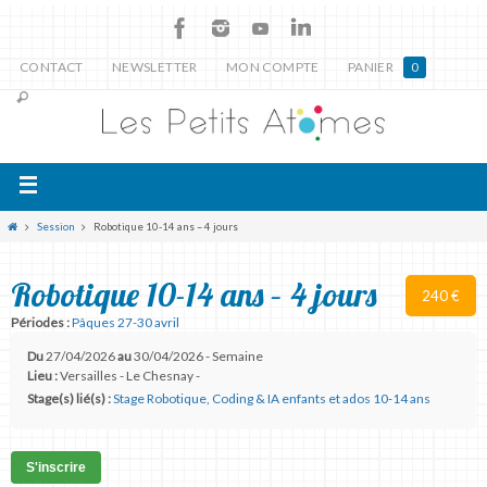
CONTACT
NEWSLETTER
MON COMPTE
PANIER
0
Session
Robotique 10-14 ans – 4 jours
Robotique 10-14 ans – 4 jours
240 €
Périodes :
Pâques 27-30 avril
Du
27/04/2026
au
30/04/2026 - Semaine
Lieu :
Versailles - Le Chesnay -
Stage(s) lié(s) :
Stage Robotique, Coding & IA enfants et ados 10-14 ans
S'inscrire