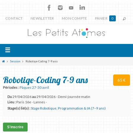
CONTACT
NEWSLETTER
MON COMPTE
PANIER
0
Session
Robotiqe-Coding 7-9 ans
Robotiqe-Coding 7-9 ans
65 €
Périodes :
Pâques 27-30 avril
Du
29/04/2026
au
29/04/2026 - Demi-journée matin
Lieu :
Paris 16e - Lannes -
Stage(s) lié(s) :
Stage Robotique, Programmation & IA (7–9 ans)
S'inscrire