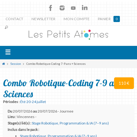
CONTACT
NEWSLETTER
MON COMPTE
PANIER
0
Session
Combo Robotique-Coding 7-9 ans + Sciences
Combo Robotique-Coding 7-9 ans +
110 €
Sciences
Périodes :
Été 20-24 juillet
Du
20/07/2026
au
20/07/2026 - Journee
Lieu :
Vincennes -
Stage(s) lié(s) :
Stage Robotique, Programmation & IA (7–9 ans)
Inclus dans le pack :
Stage Robotique, Programmation & IA (7–9 ans)