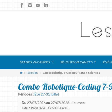
STAGES VACANCES
SÉJOURS VACANCES
ÉVÉN
Session
Combo Robotique-Coding 7-9 ans + Sciences
Combo Robotique-Coding 7-9
Périodes :
Été 27-31 juillet
Du
27/07/2026
au
27/07/2026 - Journee
Lieu :
Paris 16e - École Pascal -