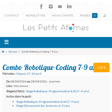
CONTACT
NEWSLETTER
MON COMPTE
PANIER
0
Session
Combo Robotique-Coding 7-9 ans
Combo Robotique-Coding 7-9 ans
110 €
Périodes :
Pâques 27-30 avril
Du
28/04/2026
au
28/04/2026 - Journee
Lieu :
Vincennes -
Stage(s) lié(s) :
Stage Robotique, Programmation & IA (7–9 ans)
Inclus dans le pack :
Stage Robotique, Programmation & IA (7–9 ans)
Stage Découverte des Sciences 6-11 ans