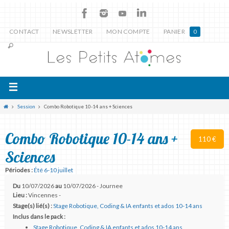
CONTACT
NEWSLETTER
MON COMPTE
PANIER
0
Session
Combo Robotique 10-14 ans + Sciences
Combo Robotique 10-14 ans +
110 €
Sciences
Périodes :
Été 6-10 juillet
Du
10/07/2026
au
10/07/2026 - Journee
Lieu :
Vincennes -
Stage(s) lié(s) :
Stage Robotique, Coding & IA enfants et ados 10-14 ans
Inclus dans le pack :
Stage Robotique, Coding & IA enfants et ados 10-14 ans