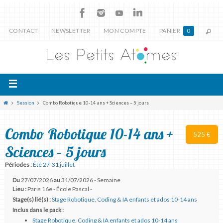
CONTACT
NEWSLETTER
MON COMPTE
PANIER
0
Session
Combo Robotique 10-14 ans + Sciences – 5 jours
Combo Robotique 10-14 ans +
525 €
Sciences – 5 jours
Périodes :
Été 27-31 juillet
Du
27/07/2026
au
31/07/2026 - Semaine
Lieu :
Paris 16e - École Pascal -
Stage(s) lié(s) :
Stage Robotique, Coding & IA enfants et ados 10-14 ans
Inclus dans le pack :
Stage Robotique, Coding & IA enfants et ados 10-14 ans