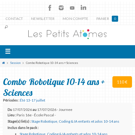
CONTACT
NEWSLETTER
MON COMPTE
PANIER
0
Session
Combo Robotique 10-14 ans + Sciences
Combo Robotique 10-14 ans +
110 €
Sciences
Périodes :
Été 13-17 juillet
Du
17/07/2026
au
17/07/2026 - Journee
Lieu :
Paris 16e - École Pascal -
Stage(s) lié(s) :
Stage Robotique, Coding & IA enfants et ados 10-14 ans
Inclus dans le pack :
Stage Robotique, Coding & IA enfants et ados 10-14 ans