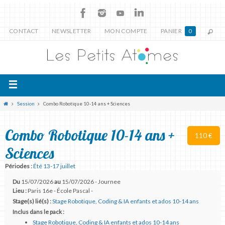
CONTACT
NEWSLETTER
MON COMPTE
PANIER
0
Session
Combo Robotique 10-14 ans + Sciences
Combo Robotique 10-14 ans +
110 €
Sciences
Périodes :
Été 13-17 juillet
Du
15/07/2026
au
15/07/2026 - Journee
Lieu :
Paris 16e - École Pascal -
Stage(s) lié(s) :
Stage Robotique, Coding & IA enfants et ados 10-14 ans
Inclus dans le pack :
Stage Robotique, Coding & IA enfants et ados 10-14 ans