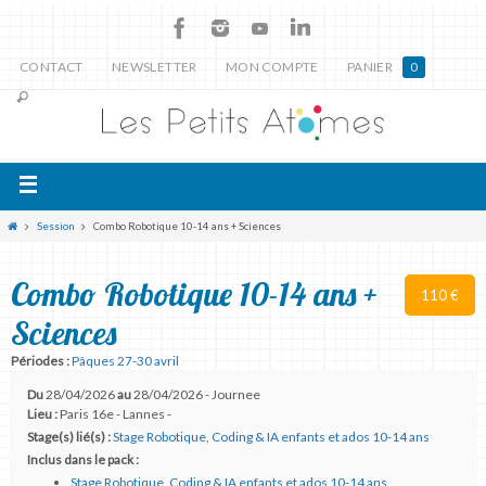
CONTACT
NEWSLETTER
MON COMPTE
PANIER
0
Session
Combo Robotique 10-14 ans + Sciences
Combo Robotique 10-14 ans +
110 €
Sciences
Périodes :
Pâques 27-30 avril
Du
28/04/2026
au
28/04/2026 - Journee
Lieu :
Paris 16e - Lannes -
Stage(s) lié(s) :
Stage Robotique, Coding & IA enfants et ados 10-14 ans
Inclus dans le pack :
Stage Robotique, Coding & IA enfants et ados 10-14 ans