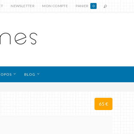
CT
NEWSLETTER
MON COMPTE
PANIER
0
ROPOS
BLOG
65 €