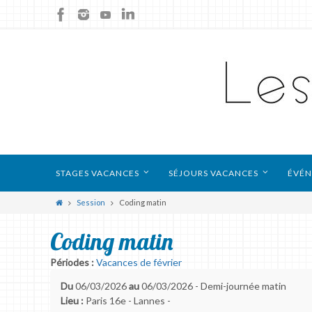
STAGES VACANCES
SÉJOURS VACANCES
ÉVÉN
Session
Coding matin
Coding matin
Périodes :
Vacances de février
Du
06/03/2026
au
06/03/2026 - Demi-journée matin
Lieu :
Paris 16e - Lannes -