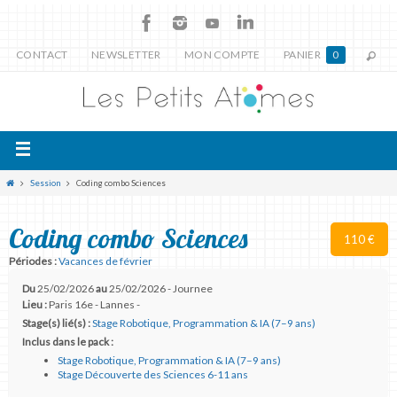
CONTACT
NEWSLETTER
MON COMPTE
PANIER
0
Session
Coding combo Sciences
Coding combo Sciences
110 €
Périodes :
Vacances de février
Du
25/02/2026
au
25/02/2026 - Journee
Lieu :
Paris 16e - Lannes -
Stage(s) lié(s) :
Stage Robotique, Programmation & IA (7–9 ans)
Inclus dans le pack :
Stage Robotique, Programmation & IA (7–9 ans)
Stage Découverte des Sciences 6-11 ans