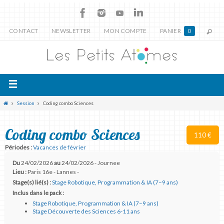
CONTACT
NEWSLETTER
MON COMPTE
PANIER
0
Session
Coding combo Sciences
Coding combo Sciences
110 €
Périodes :
Vacances de février
Du
24/02/2026
au
24/02/2026 - Journee
Lieu :
Paris 16e - Lannes -
Stage(s) lié(s) :
Stage Robotique, Programmation & IA (7–9 ans)
Inclus dans le pack :
Stage Robotique, Programmation & IA (7–9 ans)
Stage Découverte des Sciences 6-11 ans